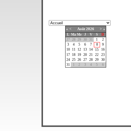
«
<
Août
2026
>
»
L
Ma
Me
J
V
S
D
27
28
29
30
31
1
2
3
4
5
6
7
8
9
10
11
12
13
14
16
15
17
18
19
20
21
22
23
24
25
26
27
28
29
30
31
1
2
3
4
5
6