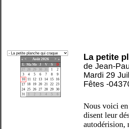
La petite 
«
<
Août
2026
>
»
de Jean-Pau
L
Ma
Me
J
V
S
D
27
28
29
30
31
1
2
Mardi 29 Jui
3
4
5
6
7
8
9
10
11
12
13
14
15
16
Fêtes -0437
18
19
20
21
22
23
17
24
25
26
27
28
29
30
31
1
2
3
4
5
6
Nous voici en
disent leur d
autodérision, 